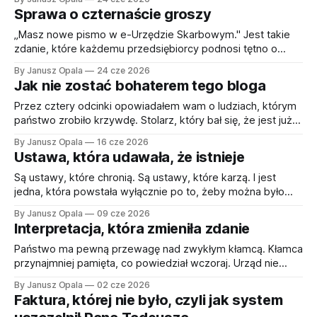
okresie — drobiazg, dwadzieścia minut roboty i jedno pole
Sprawa o czternaście groszy
„cel złożenia: 2". I wtedy ekran rozbłysnął nagłówkiem:
prezes InPostu, Rafał Brzoska, w rozmowie na youtubowym
„Masz nowe pismo w e-Urzędzie Skarbowym." Jest takie
zdanie, które każdemu przedsiębiorcy podnosi tętno o
dwadzieścia uderzeń na minutę, zanim w ogóle zdąży
By Janusz Opala
24 cze 2026
kliknąć. Nie ma już listonosza, nie ma żółtej zwrotki, nie ma
Jak nie zostać bohaterem tego bloga
dramatycznego darcia koperty na klatce schodowej. Jest
powiadomienie. Zimne, uprzejme, elektroniczne. I tak samo
Przez cztery odcinki opowiadałem wam o ludziach, którym
państwo zrobiło krzywdę. Stolarz, który bał się, że jest już
niepotrzebny. Przedsiębiorca, którego zwrotu nie chciano
By Janusz Opala
16 cze 2026
oddać. Programista, którego ukarano za to, że uwierzył
Ustawa, która udawała, że istnieje
urzędowi na piśmie. I pani Hanna, której dwadzieścia dwa
lata zmieściły się na koniec w jednej teczce. Każdy
Są ustawy, które chronią. Są ustawy, które karzą. I jest
jedna, która powstała wyłącznie po to, żeby można było
powiedzieć, że istnieje. Jak gaśnica za szybką na korytarzu
By Janusz Opala
09 cze 2026
urzędu — wisi, uspokaja, a kiedy sięgniesz po nią w
Interpretacja, która zmieniła zdanie
pożarze, okazuje się namalowana na ścianie. Tę historię
opowiadam najtrudniej ze wszystkich. Bo
Państwo ma pewną przewagę nad zwykłym kłamcą. Kłamca
przynajmniej pamięta, co powiedział wczoraj. Urząd nie
musi — bo urząd nigdy nie kłamie. Urząd co najwyżej
By Janusz Opala
02 cze 2026
„doprecyzowuje stanowisko w świetle ewoluującej linii
Faktura, której nie było, czyli jak system
interpretacyjnej". A to, proszę państwa, brzmi znacznie