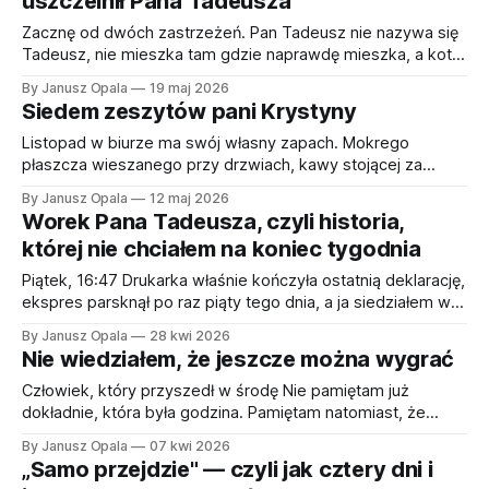
uszczelnił Pana Tadeusza
dostojniej niż „rozmyśliliśmy się i teraz pan dopłaci". Ta
historia jest
Zacznę od dwóch zastrzeżeń. Pan Tadeusz nie nazywa się
Tadeusz, nie mieszka tam gdzie naprawdę mieszka, a kotły
kondensacyjne, które rzekomo wstawia, są w istocie
By Janusz Opala
19 maj 2026
czymś nieco innym — ale niech zostanie w sferze
Siedem zeszytów pani Krystyny
ogrzewania, bo i tak każdy, kto kiedyś prowadził
jednoosobową działalność, rozpozna tu siebie. Reszta jest
Listopad w biurze ma swój własny zapach. Mokrego
natomiast prawdziwa.
płaszcza wieszanego przy drzwiach, kawy stojącej za
długo na grzejniku, papieru, który zawsze trochę pachnie
By Janusz Opala
12 maj 2026
kurzem, kiedy za oknem jest mgła. W taki właśnie poranek
Worek Pana Tadeusza, czyli historia,
przyszła pani Krystyna. Nie umówiła się. Pani Krystyna nigdy
której nie chciałem na koniec tygodnia
się nie umawia – od dwudziestu trzech lat przychodzi
Piątek, 16:47 Drukarka właśnie kończyła ostatnią deklarację,
ekspres parsknął po raz piąty tego dnia, a ja siedziałem w
fotelu z tym szczególnym rodzajem ulgi, który zna tylko
By Janusz Opala
28 kwi 2026
ten, kto w piątek o szesnastej trzydzieści wie, że
Nie wiedziałem, że jeszcze można wygrać
poniedziałek jest jeszcze odrobinę odległą abstrakcją. I
wtedy zadzwonił domofon. W naszej branży
Człowiek, który przyszedł w środę Nie pamiętam już
dokładnie, która była godzina. Pamiętam natomiast, że
deszcz bił o szybę z taką siłą, jakby miał coś do
By Janusz Opala
07 kwi 2026
udowodnienia. Pamiętam, że Teresa właśnie wyszła, że
„Samo przejdzie" — czyli jak cztery dni i
biuro było już puste, i że miałem zamiar wyjść za dziesięć