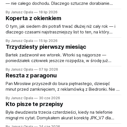
— nie całego dochodu. Dlaczego sztuczne dorabianie
kosztów się nie opłaca i co zamiast tego. Z kalkulatorem do
By Janusz Opala
18 lip 2026
pobrania.
Koperta z okienkiem
O tym, jak siedem dni potrafi trwać dłużej niż cały rok — i
dlaczego czasami najstraszniejszy list to ten, na który
jesteś gotowy. Są koperty, które otwiera się od razu. I są
By Janusz Opala
15 lip 2026
takie, które leżą na stole przez kwadrans, bo już samo
Trzydziesty pierwszy miesiąc
okienko adresowe mówi wszystko, co trzeba wiedzieć.
Pan Tomek
Bartek zadzwonił we wtorek. Wtorki są najgorsze —
poniedziałek człowiek jeszcze rozpędza, w środę już
płynie, ale wtorek to dzień, w którym docierają do ciebie
By Janusz Opala
07 lip 2026
wszystkie listy, które w piątek udawałeś, że nie widzisz. —
Reszta z paragonu
Panie Januszu, przyszło coś z ZUS-u. Chyba jakaś pomyłka.
Zawsze zaczyna się od „chyba jakiejś pomyłki&
Pan Mirosław przyszedł do biura piętnastego, dziesięć
minut przed zamknięciem, z reklamówką z Biedronki. Nie z
dokumentami w reklamówce — sama reklamówka była
By Janusz Opala
30 cze 2026
dokumentem. To znaczy: w środku był rok. Cały dwa
Kto pisze te przepisy
tysiące dwudziesty trzeci, sprasowany do objętości, którą
dało się unieść jedną ręką, jeśli się nie myślało o tym za
Była dwudziesta trzecia czterdzieści, kiedy na telefonie
mignął mi cytat. Domykałem akurat korektę JPK_V7 dla
klienta, który kwartał wcześniej ujął jedną fakturę w złym
By Janusz Opala
24 cze 2026