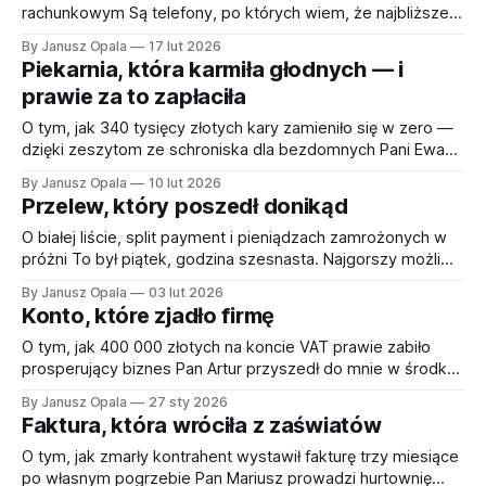
rachunkowym Są telefony, po których wiem, że najbliższe
tygodnie będą piekłem. Ten przyszedł w poniedziałek o
By Janusz Opala
17 lut 2026
siódmej rano. — Panie Januszu, mam kontrolę za dwa
Piekarnia, która karmiła głodnych — i
tygodnie. I nie mam dokumentów. — Jak to nie ma Pan
prawie za to zapłaciła
dokumentów? — Bo moja księgowa zniknęła. Z
O tym, jak 340 tysięcy złotych kary zamieniło się w zero —
dzięki zeszytom ze schroniska dla bezdomnych Pani Ewa
siedziała naprzeciwko mnie z teczką dokumentów, która
By Janusz Opala
10 lut 2026
wyglądała na cięższą niż powinna. W oczach miała łzy. Nie
Przelew, który poszedł donikąd
płakała, ale była bliska. — Panie Januszu, to koniec. Urząd
chce trzysta czterdzieści tysięcy złotych.
O białej liście, split payment i pieniądzach zamrożonych w
próżni To był piątek, godzina szesnasta. Najgorszy możliwy
moment na katastrofę. Pani Karolina, właścicielka małej sieci
By Janusz Opala
03 lut 2026
kwiaciarni, zadzwoniła z płaczem. — Przelałam sto
Konto, które zjadło firmę
dwadzieścia tysięcy. Na złe konto. I nie mogę ich odzyskać.
Anatomia błędu Historia wyglądała tak: pani Karolina
O tym, jak 400 000 złotych na koncie VAT prawie zabiło
kupowała kwiaty
prosperujący biznes Pan Artur przyszedł do mnie w środku
nocy. Znaczy — zadzwonił o dwudziestej trzeciej, a
By Janusz Opala
27 sty 2026
przyszedł następnego dnia o siódmej rano. Nie spał. Ja po
Faktura, która wróciła z zaświatów
tej rozmowie też nie. — Mam czterysta tysięcy na koncie i
nie mogę zapłacić
O tym, jak zmarły kontrahent wystawił fakturę trzy miesiące
po własnym pogrzebie Pan Mariusz prowadzi hurtownię