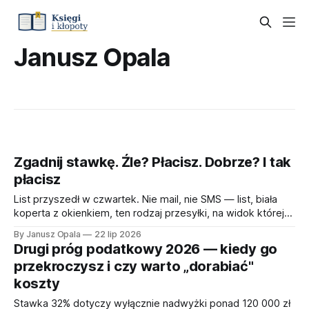
Janusz Opala
Zgadnij stawkę. Źle? Płacisz. Dobrze? I tak
płacisz
List przyszedł w czwartek. Nie mail, nie SMS — list, biała
koperta z okienkiem, ten rodzaj przesyłki, na widok której
każdy przedsiębiorca odruchowo sprawdza, czy oddychał
By Janusz Opala
22 lip 2026
w ciągu ostatnich pięciu sekund. W środku wezwanie.
Drugi próg podatkowy 2026 — kiedy go
Urząd uprzejmie prosi o wyjaśnienie, dlaczego mój klient —
przekroczysz i czy warto „dorabiać"
tester, człowiek, który cały dzień próbuje zepsuć cudze
koszty
gry,
Stawka 32% dotyczy wyłącznie nadwyżki ponad 120 000 zł