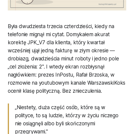
Była dwudziesta trzecia czterdzieści, kiedy na
telefonie mignął mi cytat. Domykałem akurat
korektę JPK_V7 dla klienta, który kwartał
wcześniej ujął jedną fakturę w złym okresie —
drobiazg, dwadzieścia minut roboty i jedno pole
„cel złożenia: 2". I wtedy ekran rozbłysnął
nagłówkiem: prezes InPostu, Rafał Brzoska, w
rozmowie na youtubowym kanale WarszawskiKoks
ocenił klasę polityczną. Bez znieczulenia.
„Niestety, duża część osób, które są w
polityce, to są ludzie, którzy w życiu niczego
nie osiągnęli albo byli skończonymi
przegrywami."