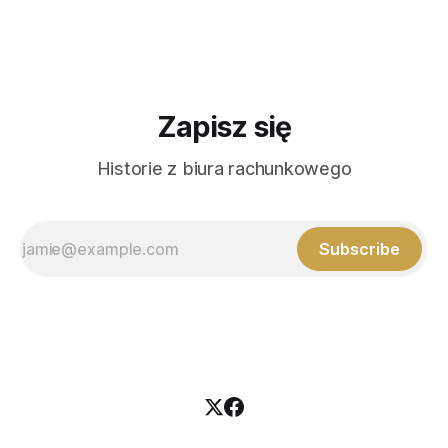
Panie Januszu, przyszło coś z ZUS-u. Chyba jakaś pomyłka.
Zawsze zaczyna się od „chyba jakiejś pomyłki&
Zapisz się
Historie z biura rachunkowego
Subscribe