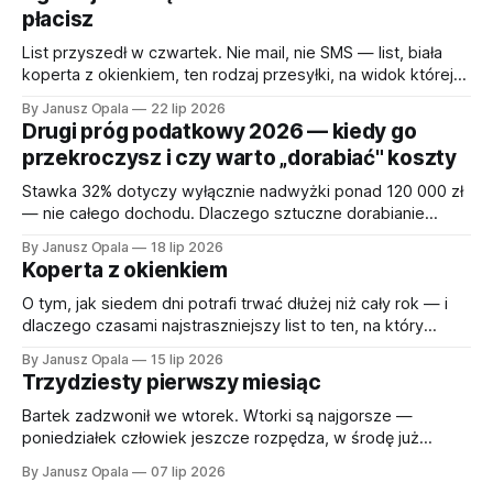
płacisz
List przyszedł w czwartek. Nie mail, nie SMS — list, biała
koperta z okienkiem, ten rodzaj przesyłki, na widok której
każdy przedsiębiorca odruchowo sprawdza, czy oddychał
By Janusz Opala
22 lip 2026
w ciągu ostatnich pięciu sekund. W środku wezwanie.
Drugi próg podatkowy 2026 — kiedy go
Urząd uprzejmie prosi o wyjaśnienie, dlaczego mój klient —
przekroczysz i czy warto „dorabiać" koszty
tester, człowiek, który cały dzień próbuje zepsuć cudze
gry,
Stawka 32% dotyczy wyłącznie nadwyżki ponad 120 000 zł
— nie całego dochodu. Dlaczego sztuczne dorabianie
kosztów się nie opłaca i co zamiast tego. Z kalkulatorem do
By Janusz Opala
18 lip 2026
pobrania.
Koperta z okienkiem
O tym, jak siedem dni potrafi trwać dłużej niż cały rok — i
dlaczego czasami najstraszniejszy list to ten, na który
jesteś gotowy. Są koperty, które otwiera się od razu. I są
By Janusz Opala
15 lip 2026
takie, które leżą na stole przez kwadrans, bo już samo
Trzydziesty pierwszy miesiąc
okienko adresowe mówi wszystko, co trzeba wiedzieć.
Pan Tomek
Bartek zadzwonił we wtorek. Wtorki są najgorsze —
poniedziałek człowiek jeszcze rozpędza, w środę już
płynie, ale wtorek to dzień, w którym docierają do ciebie
By Janusz Opala
07 lip 2026
wszystkie listy, które w piątek udawałeś, że nie widzisz. —