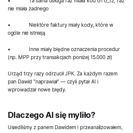
• Ta sama usługa raz miała kod GTU_12, raz
nie miała żadnego
• Niektóre faktury miały kody, które w
ogóle nie istnieją
• Inne miały błędne oznaczenia procedur
(np. MPP przy transakcjach poniżej 15.000 zł)
Urząd trzy razy odrzucił JPK. Za każdym razem
pan Dawid “naprawiał” — czyli pytał AI i
wprowadzał nowe błędy.
Dlaczego AI się myliło?
Usiedliśmy z panem Dawidem i przeanalizowałem,