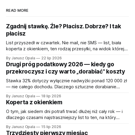
READ MORE
Zgadnij stawkę. Źle? Płacisz. Dobrze? I tak
płacisz
List przyszedł w czwartek. Nie mail, nie SMS — list, biała
koperta z okienkiem, ten rodzaj przesyłki, na widok której
każdy przedsiębiorca odruchowo sprawdza, czy oddychał
By Janusz Opala
22 lip 2026
w ciągu ostatnich pięciu sekund. W środku wezwanie.
Drugi próg podatkowy 2026 — kiedy go
Urząd uprzejmie prosi o wyjaśnienie, dlaczego mój klient —
przekroczysz i czy warto „dorabiać" koszty
tester, człowiek, który cały dzień próbuje zepsuć cudze
gry,
Stawka 32% dotyczy wyłącznie nadwyżki ponad 120 000 zł
— nie całego dochodu. Dlaczego sztuczne dorabianie
kosztów się nie opłaca i co zamiast tego. Z kalkulatorem do
By Janusz Opala
18 lip 2026
pobrania.
Koperta z okienkiem
O tym, jak siedem dni potrafi trwać dłużej niż cały rok — i
dlaczego czasami najstraszniejszy list to ten, na który
jesteś gotowy. Są koperty, które otwiera się od razu. I są
By Janusz Opala
15 lip 2026
takie, które leżą na stole przez kwadrans, bo już samo
Trzydziesty pierwszy miesiąc