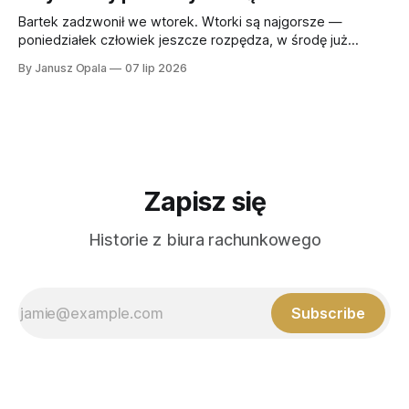
okienko adresowe mówi wszystko, co trzeba wiedzieć.
Pan Tomek
Bartek zadzwonił we wtorek. Wtorki są najgorsze —
poniedziałek człowiek jeszcze rozpędza, w środę już
płynie, ale wtorek to dzień, w którym docierają do ciebie
By Janusz Opala
07 lip 2026
wszystkie listy, które w piątek udawałeś, że nie widzisz. —
Panie Januszu, przyszło coś z ZUS-u. Chyba jakaś pomyłka.
Zawsze zaczyna się od „chyba jakiejś pomyłki&
Zapisz się
Historie z biura rachunkowego
Subscribe